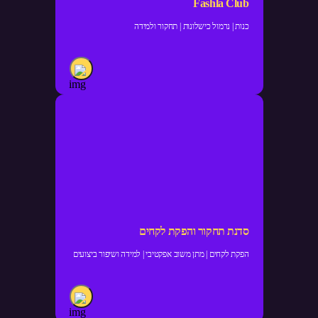
Fashla Club
כנות | נרמול כישלונות | תחקור ולמידה
סדנת תחקור והפקת לקחים
הפקת לקחים | מתן משוב אפקטיבי | למידה ושיפור ביצועים