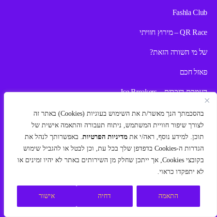
Fashla Club
QR Race – מירוץ חוויתי
של מי השורה הזאת?
פאזל חכם
העמקת היכרות – Ice Breakers
VR לחיזוק עבודת צוות
בהסכמתך הנך מאשר/ת את השימוש בעוגיות (Cookies) באתר זה
לצורך שיפור חוויית המשתמש, ניתוח תעבורה והתאמה אישית של
כנסים ואירועי ענק
תוכן. למידע נוסף, ראה/י את
מדיניות הפרטיות
. באפשרותך לנהל את
הגדרות ה-Cookies בדפדפן שלך בכל עת, וכן לבטל או להגביל שימוש
פיתוח חוסן וחיוביות
בקובצי Cookies, אך ייתכן שחלק מן השירותים באתר לא יהיו זמינים או
פעילות גיבוש לצוות קטן
לא יתפקדו כראוי.
התאמה
דחיה
אישור
פיתוח ארגוני