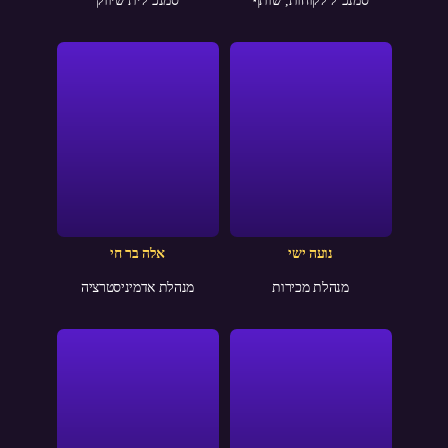
סמנכ״ל לקוחות, שותף
סמנכ״לית שיווק
נועה ישי
אלה בר חי
מנהלת מכירות
מנהלת אדמיניסטרציה