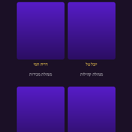
יובל טל
דריה המי
מנהלת קהילות
מנהלת מכירות