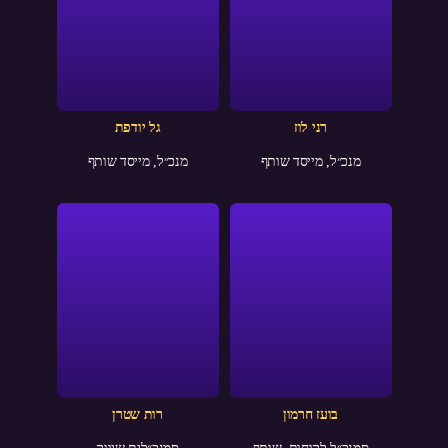
רני לוז
גל יודפת
מנכ״ל, מייסד שותף
מנכ״ל, מייסד שותף
בועז חרמון
רות שטרן