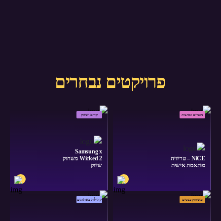
פרויקטים נבחרים
מוצרים ומתנות
קד״מ ושיווק
Samsung x
NiCE – טריוויה
Wicked 2 משחוק
מותאמת אישית
שיווק
משחוק כנסים
קהילות בארגונים