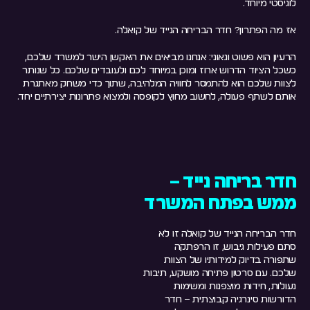
לוגיסטי מיוחד.
אז מה הפתרון?
חדר הבריחה הנייד של קואלה.
הרעיון הוא פשוט וגאוני: אנחנו מביאים את האקשן הישר למשרד שלכם,
כשכל הציוד הדרוש ארוז ומוכן במיוחד לכם ולעובדים שלכם. כל שנותר
לצוות שלכם הוא להתמסר לחוויה המלהיבה, שתוך כדי משחק מאתגרת
אותם לשתף פעולה, לחשוב מחוץ לקופסה ולמצוא פתרונות יצירתיים יחד.
חדר בריחה נייד –
ממש בפתח המשרד
חדר הבריחה הנייד של קואלה זו לא
סתם פעילות גיבוש, זו הרפתקה
שתפורה בדיוק למידותיו של הצוות
שלכם. עם סרטון פתיחה מושקע, תיבות
נעולות, חידות מוצפנות ומשימות
הדורשות סינרגיה קבוצתית – חדר