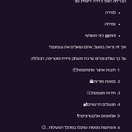
הבריחה הופך לזירה דינמית של
למידה
צמיחה
והמוןןןןן כיף משותף
איך זה נראה בפועל, אתם שואלים את עצמכם?
על כך שולחן נפרוס ערכת משחק פיזית ומטריפה, הכוללת:
תיבות אתגר מתוחכמות📦
כספות סודיות🕋
חידות מוצפנות🕵️‍♂️
מנעולים חדשניים🔐
אלמנטים אלקטרוניים🔌
והפתעות נוספות שתגלו במהלך הפעילות…😏