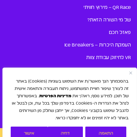
QR Race – מירוץ חוויתי
של מי השורה הזאת?
פאזל חכם
העמקת היכרות – Ice Breakers
VR לחיזוק עבודת צוות
כנסים ואירועי ענק
בהסכמתך הנך מאשר/ת את השימוש בעוגיות (Cookies) באתר
פיתוח חוסן וחיוביות
זה לצורך שיפור חוויית המשתמש, ניתוח תעבורה והתאמה אישית
פעילות גיבוש לצוות קטן
של תוכן. למידע נוסף, ראה/י את
מדיניות הפרטיות
. באפשרותך
לנהל את הגדרות ה-Cookies בדפדפן שלך בכל עת, וכן לבטל או
להגביל שימוש בקובצי Cookies, אך ייתכן שחלק מן השירותים
פיתוח ארגוני
באתר לא יהיו זמינים או לא יתפקדו כראוי.
התאמה
דחיה
אישור
נגישות
פרטיות
© 2025 הקואלות בע״מ