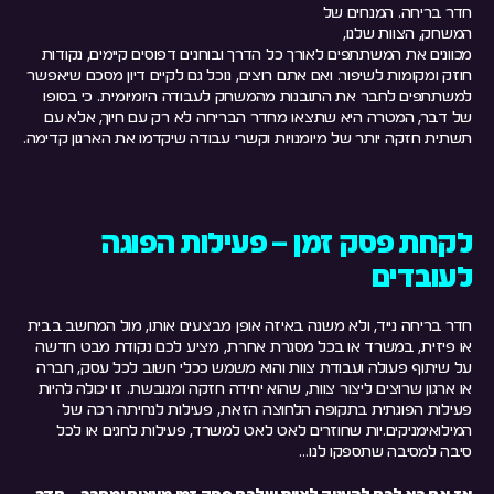
חדר בריחה. המנחים של
המשחק, הצוות שלנו,
מכוונים את המשתתפים לאורך כל הדרך ובוחנים דפוסים קיימים, נקודות
חוזק ומקומות לשיפור. ואם אתם רוצים, נוכל גם לקיים דיון מסכם שיאפשר
למשתתפים לחבר את התובנות מהמשחק לעבודה היומיומית. כי בסופו
של דבר, המטרה היא שתצאו מחדר הבריחה לא רק עם חיוך, אלא עם
תשתית חזקה יותר של מיומנויות וקשרי עבודה שיקדמו את הארגון קדימה.
לקחת פסק זמן – פעילות הפוגה
לעובדים
חדר בריחה נייד, ולא משנה באיזה אופן מבצעים אותו, מול המחשב בבית
או פיזית, במשרד או בכל מסגרת אחרת, מציע לכם נקודת מבט חדשה
על שיתוף פעולה ועבודת צוות והוא משמש ככלי חשוב לכל עסק, חברה
או ארגון שרוצים ליצור צוות, שהוא יחידה חזקה ומגובשת. זו יכולה להיות
פעילות הפוגתית בתקופה הלחוצה הזאת, פעילות לנחיתה רכה של
המילואימניקים.יות שחוזרים לאט לאט למשרד, פעילות לחגים או לכל
סיבה למסיבה שתספקו לנו…