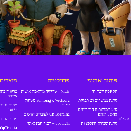
פיתוח ארגוני
פרויקטים
מוצרים
הקופסה השחורה
NiCE – טריוויה מותאמת אישית
טריוויה בה
אישית
סדנת ממשקים ושותפויות
Samsung x Wicked 2 משחוק
שיווק
מתנה לעובד
סיעור מוחות וניהול דיונים –
השנה
Brain Storm
On Boarding לעובדים חדשים
 THE PLAYLIST | פעילות
מתנה לעובד
סדנת שבירת קונספציות
Spotlight – הבנק הבינלאומי
OpTeamist