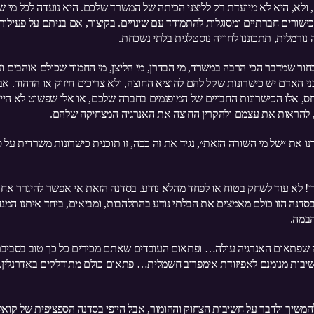
ולא, היא לא מיועדת רק לליצני הכיתה של המשרד שלכם. היא נועדה לכל מי ש
ישורים חברתיים ומסוגלות להתמודד עם שינויים. בקיצור, אם בניתם על פעילות
ורמלית, תתכוננו לחוויה נוסטלגית בלתי נשכחת.
חור שמדבר הכי הרבה במשרד, מי הבדרן, מי הליצן, מי החמוד שכולם אוהבים וע
י האדם יש כישרונות שקל להם להוציא החוצה, ולא צריכים חיזוק או הדהוד. אב
, אלו הכישרונות החבויים של המופנמים בחברה שלכם, או אלו שפשוט לא היי
ן, להראות את עצמם ולהקרין החוצה את האנרגיה המצחיקה שלהם.
רנו את ״של מי השורה הזאת״, נגיד את זה ככה, זו תוכנית כישרונות משרדית על 
דו! לא עוד לשחק בטוח או לפחד מהלא נודע. בסדנה הזאת אי אפשר להיגרר אח
דנה הזו כולם מאמצים את הבלתי נודע בהתלהבות, ומביאים, ביחד איתנו המנח
הבמה.
 שפתאום האנרגיה עולה… ופתאום העובדים שאתם מכירים כל כך טוב בסביב
יבות מנומנם לאפיזודת אימפרוב חשמלית… פתאום כולם מתודלקים באדרנלין,
ם להמשיך ולדבר על חשיבות הצחוק וההומור, אבל היופי בסדנה הספציפית של קוא