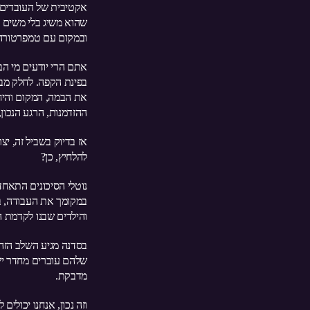
אקטיבית של העובדים, 
שהוא משיג בלי משים כ
ובמקום עם טמפרטורה נ
אתם הרי יודעים מי הב
בפינת הקפה. לחלק מבנ
את הבמה, המקום והיחס
ההזדמנות, הרגע הנכו
אז בדיוק בשביל זה, יצ
להלחיץ, כן?
נוטלי הסיכונים התאח
במקומך את העבודה, בס
והילדים שבנו לקדמת 
בסדנה מגיע השלב הזה
שלהם עוברים מחדר יש
מדבקת.
וזה נכון, אנחנו יכולי