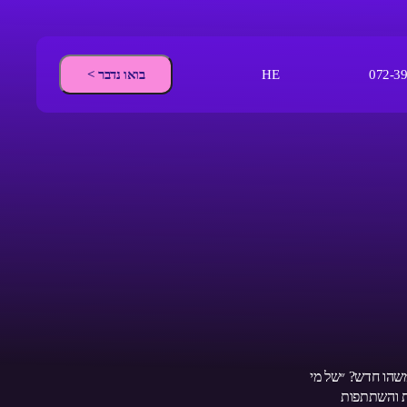
בואו נדבר >
HE
072-3
 משהו חדש? ״של מי
ת והשתתפות