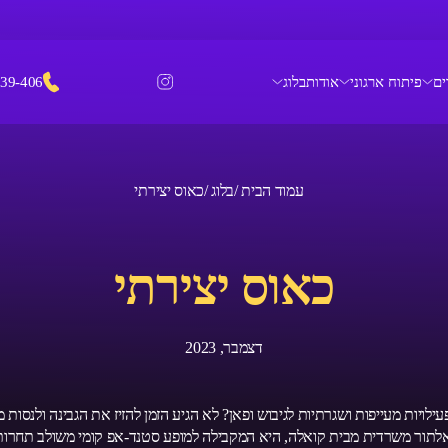
ים
פיתוח ארגוני
אודות
בלוג
939-406
עמוד הבית /
בלוג /
כאוס יצירתי
כאוס יצירתי
דצמבר, 2023
לויות מעייפות ושגרתיות לגיבוש ופאן? לא הגיע הזמן להזיז את הגבינה ולנסות
לתור משרדית מבית קואלה, היא המקבילה למופע סטנד-אפ קומי משולב תחרו