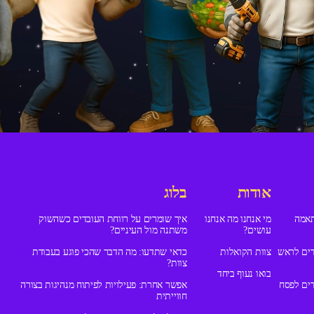
אודות
בלוג
תאמה
מי אנחנו מה אנחנו
איך שומרים על רווחת העובדים כשהשוק
עושים?
משתנה מול העיניים?
ים לראש
צוות הקואלות
כדאי שתדעו: מה הדבר שהכי פוגע בעבודת
צוות?
בואו נעוף ביחד
ים לפסח
אפשר אחרת: פעילויות לפיתוח מנהיגות בצורה
חווייתית