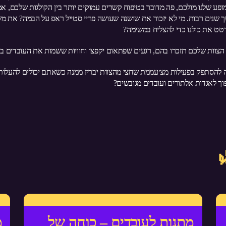
פע שלנו מולכם, פה מדובר בטיפוח קשרים עמוקים יותר בין הקולגות שלכם, אמון
 שנים רבות. מי לא יזכור את שושנה שעושה פריי סטייל ראפ על הבמה? את מ
ט את כולנו כדי להצליח במשימה?
 הצוות שלכם תזכרו בהם, רגעים שפתאום יקפצו וחוויות ששמות את העובדים במ
מה להסתפק בפעילות מצ׳עממת שחצי מהצוות יבריז ממנה כשאתם יכולים להעל
ך לאגדות אלתורים ועובדים מגובשים?
מתנות לעובדים – כוחה של
מ