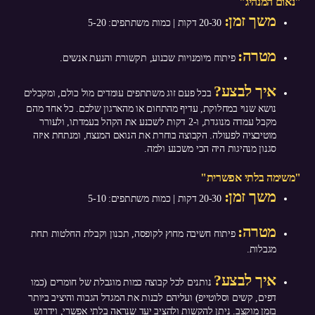
"נאום המנהיג"
משך זמן:
20-30 דקות | כמות משתתפים: 5-20
מטרה:
פיתוח מיומנויות שכנוע, תקשורת והנעת אנשים.
איך לבצע?
בכל פעם זוג משתתפים עומדים מול כולם, ומקבלים
נושא שנוי במחלוקת, עדיף מהתחום או מהארגון שלכם. כל אחד מהם
מקבל עמדה מנוגדת, ו-2 דקות לשכנע את הקהל בעמדתו, ולעורר
מוטיבציה לפעולה. הקבוצה בוחרת את הנואם המנצח, ומנתחת איזה
סגנון מנהיגות היה הכי משכנע ולמה.
"משימה בלתי אפשרית"
משך זמן:
20-30 דקות | כמות משתתפים: 5-10
מטרה:
פיתוח חשיבה מחוץ לקופסה, תכנון וקבלת החלטות תחת
מגבלות.
איך לבצע?
נותנים לכל קבוצה כמות מוגבלת של חומרים (כמו
דפים, קשים וסלוטייפ) ועליהם לבנות את המגדל הגבוה והיציב ביותר
בזמן מוקצב. ניתן להקשות ולהציב יעד שנראה בלתי אפשרי, וידרוש