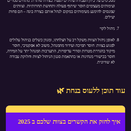
מסכימים על כיוון העבודה עלולים לפעול בצורה סותרת. מתחים סמויים
ועימותים מעצימים חוסר שיתוף פעולה ותחושת תחרותיות. וצוותים
שמנסים להימנע מעימותים במקום לנהל אותם בצורה בונה – הם פחות
יעילים.
ניהול לקוי
לאופן ניהול הצוות משקל רב על הצלחתו, ומגוון כשלים בניהול עלולים
לפגוע בצוות: חוסר תמיכה ועידוד מהמנהל, משוב לא אפקטיבי, חוסר
מיקוד בהגדרת מטרות וסדרי עדיפויות, התערבות המנהל יתר על המידה,
חוסר בכישורי מנהיגות או בהתאמת סגנון הניהול לצוות וחלוקת עבודה
לא שוויונית.
עוד תוכן ללעוס בנחת 🌿
איך לחזק את הקשרים בצוות שלכם ב 2025