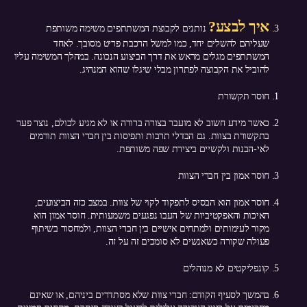
איך לבצע?
נותנים לקבוצת המשתתפים משימה משותפת
שעליהם להשלים יחד, כמו למשל הרכבת פריט מסובך. לאחד
המשתתפים מגלים מראש את דרך הביצוע הנכונה. במהלך המשימה עליו
להוביל את הקבוצה לפתרון מבלי שיגלו שהוא המנהיג.
חוסר תקשורת
כאשר מידע חשוב לא מועבר בצורה ברורה או לא מגיע לכולם, נוצר פער
בתקשורת בצוות. גם הבדלי תרבות ותפיסות בין חברי הצוות תורמים
לאי-הבנות ולקשיים ביצירת שפה משותפת.
חוסר אמון בין חברי הצוות
חוסר אמון הוא הבסיס לתפקוד לקוי של צוות. במצב כזה הביצועים,
האיכות והאפקטיביות של העבו נפגעים משמעותית. חוסר אמון הוא
מקור לעימותים ולמתחים אישיים בין חברי הצוות, ולמחסור בשיתוף
פעולה שקורה כשאנשים לא סומכים זה על זה.
קונפליקטים לא מנוהלים
בהמשך לסעיף הקודם: חברי צוות שלא מסתדרים ביניהם, או שאינם