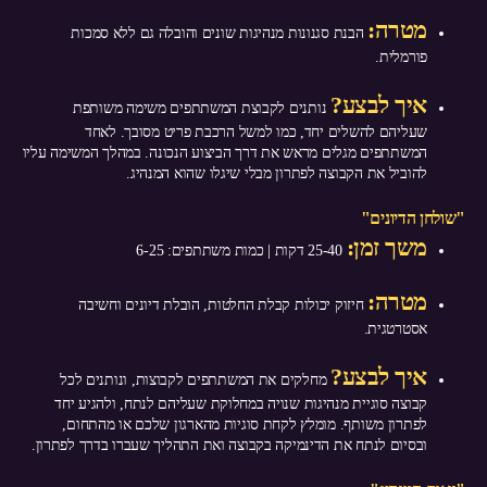
מטרה:
הבנת סגנונות מנהיגות שונים והובלה גם ללא סמכות
פורמלית.
איך לבצע?
נותנים לקבוצת המשתתפים משימה משותפת
שעליהם להשלים יחד, כמו למשל הרכבת פריט מסובך. לאחד
המשתתפים מגלים מראש את דרך הביצוע הנכונה. במהלך המשימה עליו
להוביל את הקבוצה לפתרון מבלי שיגלו שהוא המנהיג.
"שולחן הדיונים"
משך זמן:
25-40 דקות | כמות משתתפים: 6-25
מטרה:
חיזוק יכולות קבלת החלטות, הובלת דיונים וחשיבה
אסטרטגית.
איך לבצע?
מחלקים את המשתתפים לקבוצות, ונותנים לכל
קבוצה סוגיית מנהיגות שנויה במחלוקת שעליהם לנתח, ולהגיע יחד
לפתרון משותף. מומלץ לקחת סוגיות מהארגון שלכם או מהתחום,
ובסיום לנתח את הדינמיקה בקבוצה ואת התהליך שעברו בדרך לפתרון.