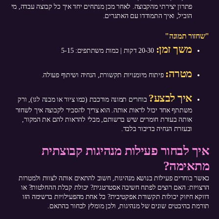
פתרון יצירתי מהקבוצה. לאחר מכן מנתחים יחד איך כל קבוצה עבדה, מי
הוביל, ואיך התמודדו עם האתגרים.
"שחזור תמונה"
משך זמן:
20-30 דקות | כמות משתתפים: 5-15
מטרה:
פיתוח מיומנויות תקשורת, הנחיה ושיתוף פעולה.
איך לבצע?
בוחרים תמונה מורכבת (כמו ציור או מבנה לגו), ורק
משתתף אחד יכול לראות אותה. הוא צריך להסביר לקבוצה איך לשחזר
אותה בעזרת חומרים שיש ברשותם, מבלי להראות להם את המקור,
ובעזרת הנחיה בדיבור בלבד.
איך לבחור פעילות מנהיגות קבוצתית
מתאימה?
כאשר בוחרים פעילות בנושא מנהיגות, חשוב להתאים אותה לצוות ולמטרות
הרצויות: האם רוצים לפתח חשיבה אסטרטגית? יכולת קבלת ההחלטות? או
דווקא חיזוק יכולות תקשורת אפקטיבית? כל אחת מהפעילויות ברשימה הזו
תורמת בהיבטים שונים של מנהיגות, ולכן מומלץ לבחור בהתאם.