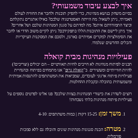
איך לבצע עיבוד משמעותי?
בסיום משחק בנושא מנהיגות, כדי להפיק תובנות ולחבר את החוויה לעולם
האמיתי, ניתן לשאול: מה הייתה האסטרטגיה שלכם? באילו אתגרים נתקלתם
וכיצד התמודדתם איתם? מה למדתם על סגנון המנהיגות שלכם ושל אחרים?
איך ניתן ליישם את התובנות הללו בתפקידכם? ניתן לקיים משוב הדדי או לחבר
את הסימולציות למקרים אמיתיים בארגון, ולסכם את המסקנות העיקריות
והכלים החדשים שנלמדו.
פעילויות מנהיגות מבית קואלה
תכנים לפיתוח מנהיגות לא חייבים להיות תאורטיים – הם יכולים (וצריכים!)
להיות חווייתיים ומעשירים. ב"
קואלה גרופ
" אנו מתמחים בפיתוח ובהנחיית
פעילויות פיתוח ארגוני לעובדים, שמביאות את המשתתפים להתנסות אמיתית
ומשמעותית בהובלה ובקבלת ההחלטות.
רוצים לשדרג את כישורי המנהיגות בצוות שלכם? פנו אלינו לפרטים נוספים על
פעילויות פיתוח מנהיגות בלתי נשכחות!
משך זמן:
15-25 דקות | כמות משתתפים: 4-10
מטרה:
הבנת סגנונות מנהיגות שונים והובלה גם ללא סמכות
פורמלית.