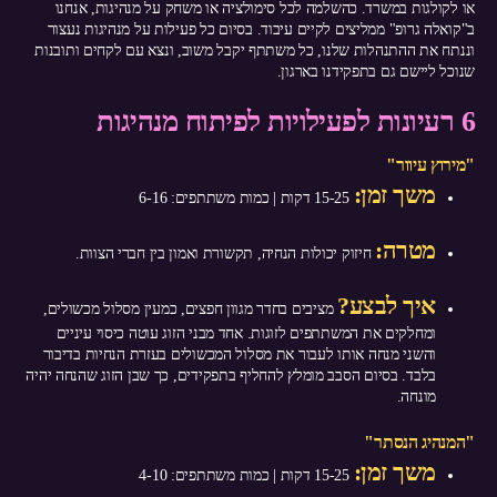
או לקולגות במשרד. כהשלמה לכל סימולציה או משחק על מנהיגות, אנחנו
ב"קואלה גרופ" ממליצים לקיים עיבוד. בסיום כל פעילות על מנהיגות נעצור
וננתח את ההתנהלות שלנו, כל משתתף יקבל משוב, ונצא עם לקחים ותובנות
שנוכל ליישם גם בתפקידנו בארגון.
6 רעיונות לפעילויות לפיתוח מנהיגות
"מירוץ עיוור"
משך זמן:
15-25 דקות | כמות משתתפים: 6-16
מטרה:
חיזוק יכולות הנחיה, תקשורת ואמון בין חברי הצוות.
איך לבצע?
מציבים בחדר מגוון חפצים, כמעין מסלול מכשולים,
ומחלקים את המשתתפים לזוגות. אחד מבני הזוג עוטה כיסוי עיניים
והשני מנחה אותו לעבור את מסלול המכשולים בעזרת הנחיות בדיבור
בלבד. בסיום הסבב מומלץ להחליף בתפקידים, כך שבן הזוג שהנחה יהיה
מונחה.
"המנהיג הנסתר"
משך זמן:
15-25 דקות | כמות משתתפים: 4-10