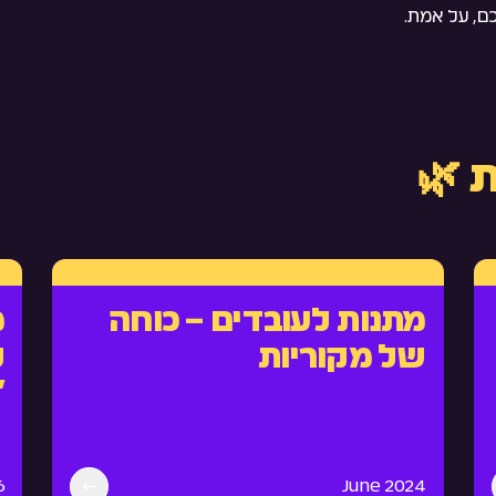
ם, על אמת.
 🌿
מתנות לעובדים – כוחה
מ
של מקוריות
ל
״
6
June 2024