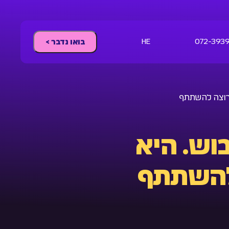
HE
072-393
בואו נדבר >
 רוצה להשתתף
בוש. היא
להשתתף