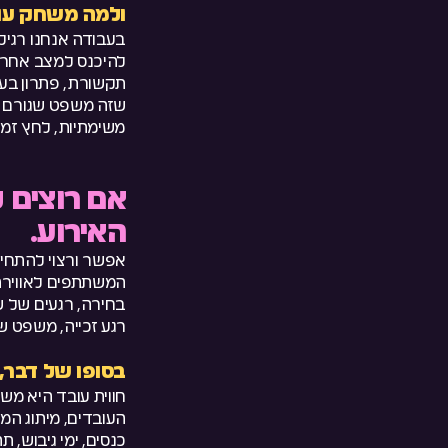
ולמה משחק עובד
בעבודה אנחנו רגיל
תקשורת, פתרון בעי
שזה משפט שגורם ג
משימתיות, לחץ זמן,
אם רוצים ל
האירוע.
אפשר ורצוי להתחיל
המשתתפים לאווירה.
בחירה, רגעים של שי
רגע זכייה, משפט ש
בסופו של דבר,
חווית עובד היא מש
העובדים, מיתוג המע
כנסים, ימי גיבוש,