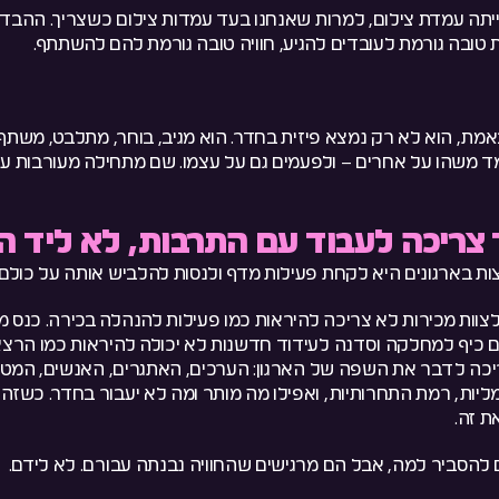
יתה עמדת צילום, למרות שאנחנו בעד עמדות צילום כשצריך. ההבד
 טובה גורמת לעובדים להגיע, חוויה טובה גורמת להם להשתתף.
, הוא לא רק נמצא פיזית בחדר. הוא מגיב, בוחר, מתלבט, משתף 
ד משהו על אחרים – ולפעמים גם על עצמו. שם מתחילה מעורבות ע
ד צריכה לעבוד עם התרבות, לא ליד 
ות בארגונים היא לקחת פעילות מדף ולנסות להלביש אותה על כולם.
לצוות מכירות לא צריכה להיראות כמו פעילות להנהלה בכירה. כנס מ
ום כיף למחלקה וסדנה לעידוד חדשנות לא יכולה להיראות כמו הר
יכה לדבר את השפה של הארגון: הערכים, האתגרים, האנשים, המטר
יות, רמת התחרותיות, ואפילו מה מותר ומה לא יעבור בחדר. כשזה מ
ת זה.
 להסביר למה, אבל הם מרגישים שהחוויה נבנתה עבורם. לא לידם.