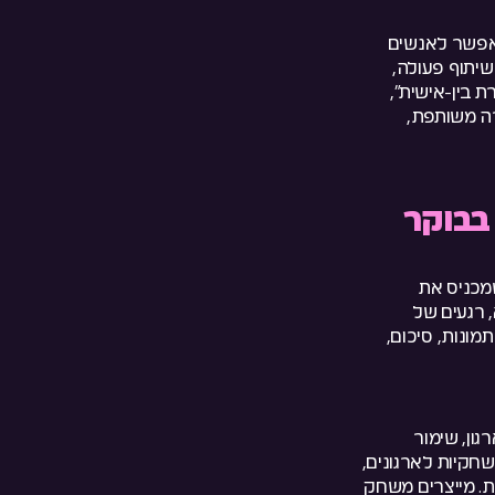
 מאפשר לאנשים
נושי. דרך Gamification אפשר לייצר שיתוף פעולה,
 בין-אישית”,
ה משותפת,
בבוקר
שמכניס את
 רגעים של
מונות, סיכום,
ון, שימור
שחקיות לארגונים,
ת. מייצרים משחק