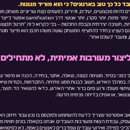
 כל כך טוב בארגונים? כי הוא מוריד מגננות.
ים להיות מקצועיים, יעילים, זהירים, לפעמים קצת שריוניים. משחק
להיכנס למצב אחר: יותר פתוח, יותר סקרן, יותר א
ות, חשיבה יצירתית וקבלת החלטות – בלי לקרוא לזה “תרגול תקשורת
ם לעציץ בחדר להתעייף. המשחק עושה משהו חכם: הוא מייצר מטר
 ומעבר ׳לעולם אחר׳.
יצור מעורבות אמיתית, לא מתחילים 
 לפני: בטיזר, משימה קטנה, שאלה, אתגר, בחירה, הכנה או סיפור 
 במהלך האירוע, חשוב לבנות מסע: פתיחה, התקדמות, נקודות שיא,
תוף פעולה ורגע סיום ברור. אחרי האירוע, כדאי להשאיר הד: תוצר, ת
נשאר, או אפילו בדיחה פנימית חדשה.
אב אסטרטגי שצריך לדעת להשתמש ולמקסם בו נכון עבור חיזוק הארג
סיק, עבודת הצוות ומעורבות העובדים. אנחנו בקואלה בונים חוויות מ
 תהליכי למידה ואירועי עובדים שמדברים לאנשים באמת, לא לסיסמאו