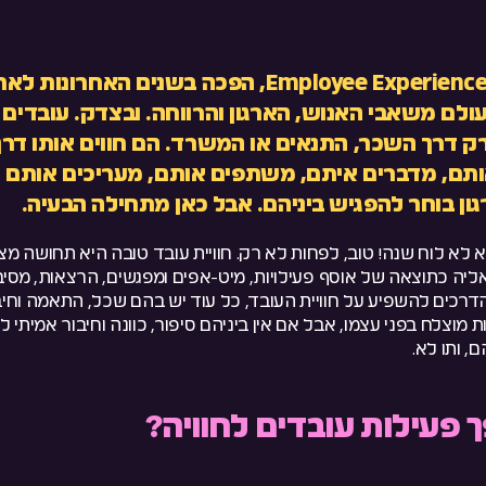
חווית עובד, או Employee Experience, הפכה בשנים הא
ולם משאבי האנוש, הארגון והרווחה. ובצדק. עובדים 
ק דרך השכר, התנאים או המשרד. הם חווים אותו דרך
תם, מדברים איתם, משתפים אותם, מעריכים אותם –
ון בוחר להפגיש ביניהם. אבל כאן מתחילה הבעיה.
יא לא לוח שנה! טוב, לפחות לא רק. חוויית עובד טובה היא תחושה 
אליה כתוצאה של אוסף פעילויות, מיט-אפים ומפגשים, הרצאות, מסיבו
 הדרכים להשפיע על חוויית העובד, כל עוד יש בהם שכל, התאמה וחי
 מוצלח בפני עצמו, אבל אם אין ביניהם סיפור, כוונה וחיבור אמיתי ל
 ותו לא.
 פעילות עובדים לחוויה?