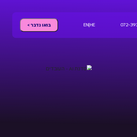
EN
|
HE
072-39
בואו נדבר >