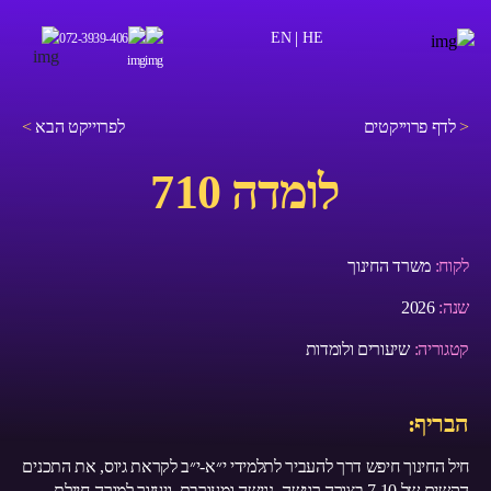
|
EN
HE
072-3939-406
<
לדף פרוייקטים
לפרוייקט הבא
>
לומדה 710
לקוח:
משרד החינוך
שנה:
2026
קטגוריה:
שיעורים ולומדות
הבריף:
חיל החינוך חיפש דרך להעביר לתלמידי י״א-י״ב לקראת גיוס, את התכנים
הקשים של 7.10 בצורה רגישה, נגישה ומעורבת. ויעזור למורה-חיילת