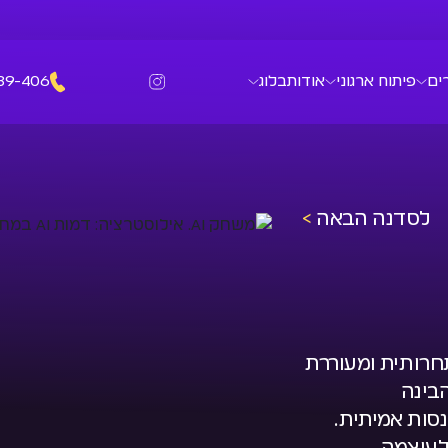
ים
פיתוח ארגוני
אודות
בלוג
39-406
לסדנה הבאה
>
טית, תחרותית ומעוררת
בינה
סות אמיתית.