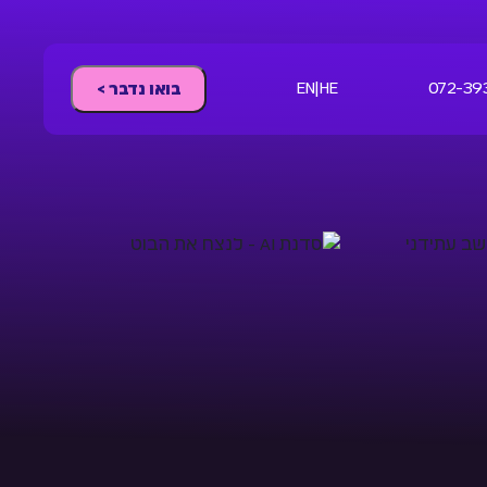
EN
|
HE
072-39
בואו נדבר >