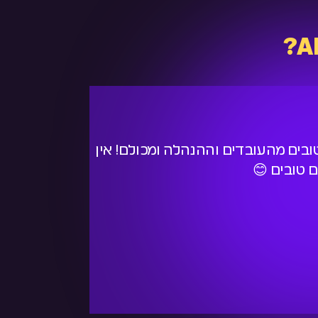
טובים מהעובדים וההנהלה ומכולם! אין
מאתיים 
 טובים 😊
ציינו א
תום
WIX