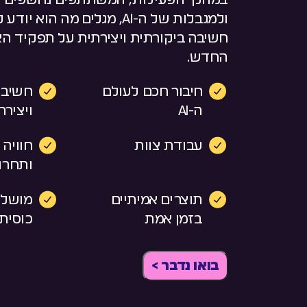
במהלך הפעילות, המשתתפים נחשפים 
ולמגבלות של ה-AI, מגלים מה הו
חשיבה ביקורתית ויצירתית על תפקיד ה
החדש.
חיבור חכם לעולם
חשיבה
ה-AI
ויצירת
עבודת צוות
חוויה 
ותחרו
תוצרים אמיתיים
מושלם
בזמן אמת
כוסית!
בואו נדבר >